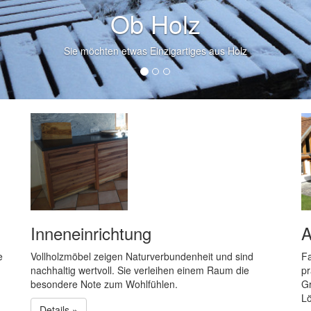
Ob Holz
Sie möchten etwas Einzigartiges aus Holz
Inneneinrichtung
A
e
Vollholzmöbel zeigen Naturverbundenheit und sind
Fa
nachhaltig wertvoll. Sie verleihen einem Raum die
pr
besondere Note zum Wohlfühlen.
Gr
L
Details »